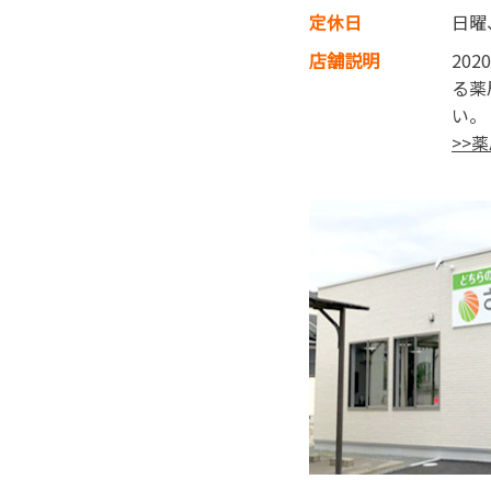
定休日
日曜
店舗説明
20
る薬
い。
>>