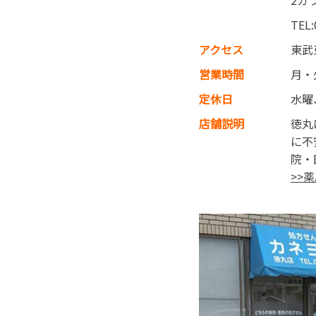
2カ
TEL:
アクセス
東武
営業時間
月・
定休日
水曜
店舗説明
徳丸
に不
院・
>>