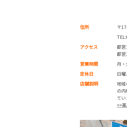
住所
〒17
TEL:
アクセス
都営
都営
営業時間
月・
定休日
日曜
店舗説明
地域
の内
てい
>>